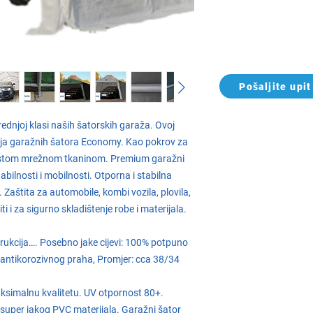
Pošaljite upit
ednjoj klasi naših šatorskih garaža. Ovoj
inija garažnih šatora Economy. Kao pokrov za
 gustom mrežnom tkaninom. Premium garažni
bilnosti i mobilnosti. Otporna i stabilna
Zaštita za automobile, kombi vozila, plovila,
iti i za sigurno skladištenje robe i materijala.
strukcija…. Posebno jake cijevi: 100% potpuno
antikorozivnog praha, Promjer: cca 38/34
simalnu kvalitetu. UV otpornost 80+.
 super jakog PVC materijala. Garažni šator