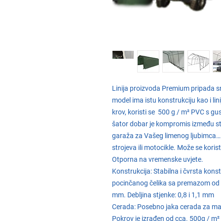
Linija proizvoda
Premium
pripada sr
model ima istu konstrukciju kao i l
krov, koristi se 500 g / m² PVC s
šator dobar je kompromis između sta
garaža za Vašeg limenog ljubimca…. 
strojeva ili motocikle. Može se korist
Otporna na vremenske uvjete.
Konstrukcija
: Stabilna i čvrsta kon
pocinčanog čelika sa premazom od 
mm. Debljina stjenke: 0,8 i 1,1 mm
Cerada:
Posebno jaka cerada za mak
Pokrov je izrađen od cca. 500g / m²