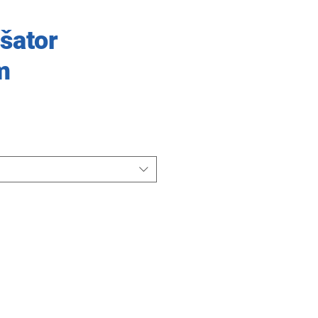
šator
m