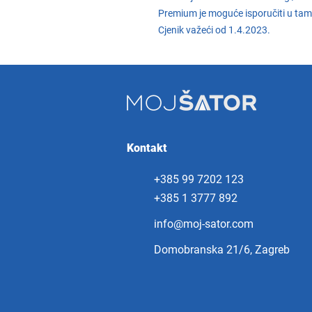
Premium je moguće isporučiti u tamno
Cjenik važeći od 1.4.2023.
Kontakt
+385 99 7202 123
+385 1 3777 892 ​
info@moj-sator.com
Domobranska 21/6, Zagreb