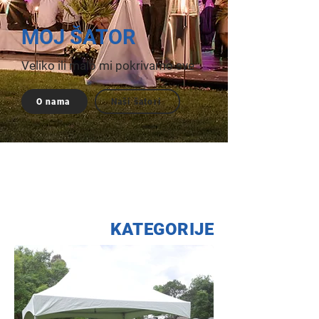
MOJ ŠATOR
Veliko ili malo mi pokrivamo sve
O nama
Naši šatori
KATEGORIJE